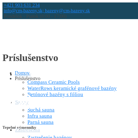
+421 903 631 234
info@cm-bazeny.sk; bazeny@cm-bazeny.sk
Pondelok - Piatok (8:00 - 17:00)
Príslušenstvo
Domov
Bazény
Príslušenstvo
Compass Ceramic Pools
WaterRows keramické grafénové bazény
Betónové bazény s fóliou
Sauny
Suchá sauna
Infra sauna
Parná sauna
Tepelné výmenníky
Zastrešenia
Zastrešenie bazénov