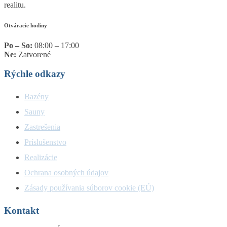
realitu.
Otváracie hodiny
Po – So:
08:00 – 17:00
Ne:
Zatvorené
Rýchle odkazy
Bazény
Sauny
Zastrešenia
Príslušenstvo
Realizácie
Ochrana osobných údajov
Zásady používania súborov cookie (EÚ)
Kontakt