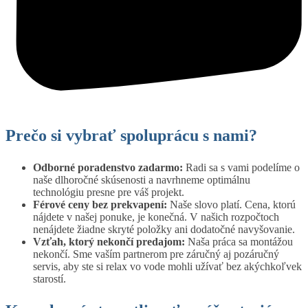
Prečo si vybrať spoluprácu s nami?
Odborné poradenstvo zadarmo:
Radi sa s vami podelíme o
naše dlhoročné skúsenosti a navrhneme optimálnu
technológiu presne pre váš projekt.
Férové ceny bez prekvapení:
Naše slovo platí. Cena, ktorú
nájdete v našej ponuke, je konečná. V našich rozpočtoch
nenájdete žiadne skryté položky ani dodatočné navyšovanie.
Vzťah, ktorý nekončí predajom:
Naša práca sa montážou
nekončí. Sme vaším partnerom pre záručný aj pozáručný
servis, aby ste si relax vo vode mohli užívať bez akýchkoľvek
starostí.