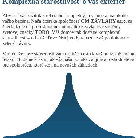
Komplexná starostlivosť o váš exteriér
Aby bol váš zážitok z relaxácie kompletný, myslíme aj na okolie
vášho bazéna. Naša dcérska spoločnosť
CM-ZÁVLAHY s.r.o.
sa
špecializuje na profesionálne automatické závlahové systémy
svetovej značky
TORO
. Váš domov tak dostane komplexnú
starostlivosť – od krištáľovo čistej vody v bazéne až po dokonale
zelený trávnik.
Veríme, že naše skúsenosti vám uľahčia cestu k vášmu vysnívanému
relaxu. Budeme šťastní, ak vás naša ponuka zaujme a rozhodnete sa
pre spoluprácu, ktorá stojí na pevných základoch.