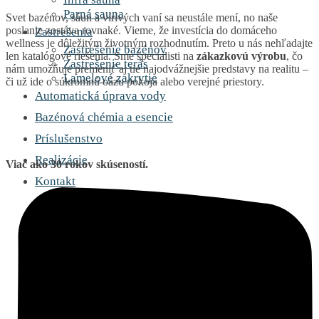
Parná sauna
Svet bazénov, sáun a vírivých vaní sa neustále mení, no naše
poslanie zostáva rovnaké. Vieme, že investícia do domáceho
Zastrešenia
wellness je dôležitým životným rozhodnutím. Preto u nás nehľadajte
Zastrešenie bazénov
len katalógové riešenia. Sme špecialisti na
zákazkovú výrobu
, čo
Zastrešenie terás
nám umožňuje premeniť aj tie najodvážnejšie predstavy na realitu –
Lamelové zakrytie
či už ide o súkromnú oázu pokoja alebo verejné priestory.
Automatická úprava vody
Bazénová chémia a esencie
Príslušenstvo
Realizácie
Viac ako 30 rokov skúseností.
Kontakt
O nás