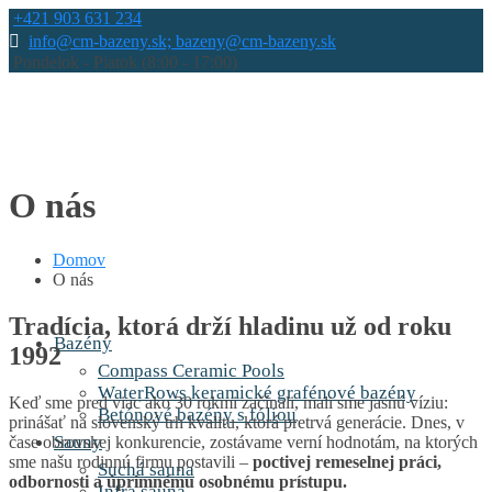
+421 903 631 234
info@cm-bazeny.sk; bazeny@cm-bazeny.sk
Pondelok - Piatok (8:00 - 17:00)
O nás
Domov
O nás
Tradícia, ktorá drží hladinu už od roku
Bazény
1992
Compass Ceramic Pools
WaterRows keramické grafénové bazény
Keď sme pred viac ako 30 rokmi začínali, mali sme jasnú víziu:
Betónové bazény s fóliou
prinášať na slovenský trh kvalitu, ktorá pretrvá generácie. Dnes, v
Sauny
čase obrovskej konkurencie, zostávame verní hodnotám, na ktorých
sme našu rodinnú firmu postavili –
poctivej remeselnej práci,
Suchá sauna
odbornosti a úprimnému osobnému prístupu.
Infra sauna