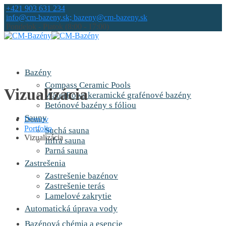
+421 903 631 234
info@cm-bazeny.sk; bazeny@cm-bazeny.sk
Pondelok - Piatok (8:00 - 17:00)
Bazény
Compass Ceramic Pools
Vizualizácia
WaterRows keramické grafénové bazény
Betónové bazény s fóliou
Sauny
Domov
Portfolio
Suchá sauna
Vizualizácia
Infra sauna
Parná sauna
Zastrešenia
Zastrešenie bazénov
Zastrešenie terás
Lamelové zakrytie
Automatická úprava vody
Bazénová chémia a esencie